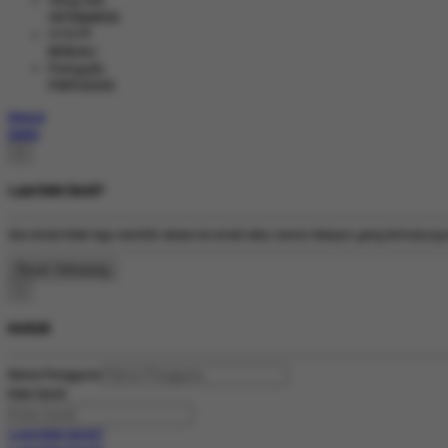
Tiếng Việt
VIETNAMESE
বাংলাদেশী
BENGALI
Português
PORTUGESE
Masuk
Daftar
×
Lupa Kata Sandi?
Jika Anda tidak lagi memiliki akses ke email atau nomor telepon yang terhubun
×
MASUK
Nama Pengguna
Kata Sandi
Lupa Kata Sandi?