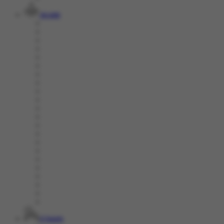
Arcade
E-Sports