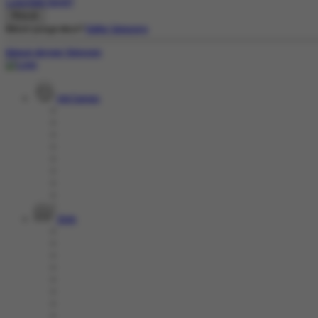
Lupa Kata Sandi?
Belum punya akun?
Daftar Sekarang
Masuk dengan Telegram
Hot Games
Slots